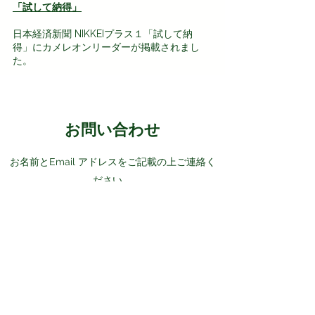
「試して納得」
​日本経済新聞 NIKKEIプラス１「試して納
得」にカメレオンリーダーが掲載されまし
た。
​お問い合わせ
お名前とEmail アドレスをご記載の上
ご連絡く
ださい。
メ
ールにてご連絡させていただきます。
カメレオンリーダー日本販売代理店
RAINBOW Studio
japan@chameleon-reader.com
※誠に
恐れ入りますが、弊社ではお電話でのお