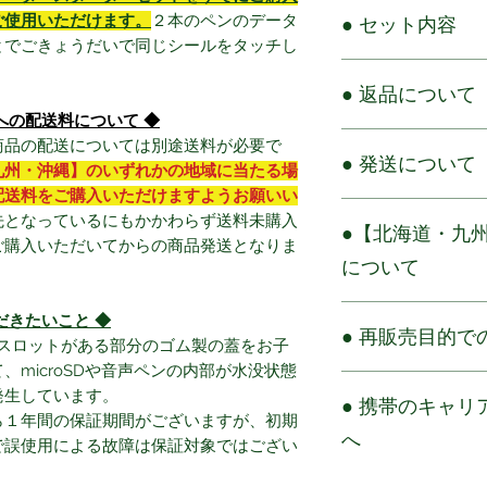
ご使用いただけます。
２本のペンのデータ
● セット内容
とでごきょうだいで同じシールをタッチし
音声ペン x 1
● 返品について
USB ケーブル x 
microSDカード(16
への配送料について ◆
商品到着から7日以
品の配送については別途送料が必要で
● 発送について
しては未使用・未
※対象年齢：3歳以
九州・沖縄】のいずれかの地域に当たる場
子さまが使用する
配送料をご購入いただけますようお願いい
原則ご注文確定日か
開封済または使用
先となっているにもかかわらず送料未購入
●【北海道・九
します。
承りかねます。未
ご購入いただいてからの商品発送となりま
※プリオーダー受
から7日を過ぎます
について
の発送まで7日以上
注意ください。
その場合は目安の
配送先ご住所が【
だきたいこと ◆
のでご確認くださ
● 再販売目的
の地域に当たる場
入れるスロットがある部分のゴム製の蓋をお子
※ゴールデンウィ
送料をご購入いた
microSDや音声ペンの内部が水没状態
スマス繁忙期につい
当店では、再販売
上記対象地域が配
発生しています。
日数を要する場合
● 携帯のキャリアメールをお使いのお客様
は固くお断りさせ
送料未購入のご注
ら１年間の保証期間がございますが、初期
た休業期間前後の
的と見なされる大
ただいてからの発
へ
で誤使用による故障は保証対象ではござい
前の発送スケジュ
同一住所への大量
ださい。
途ご案内を掲載し
せていただきその
携帯のキャリアメ