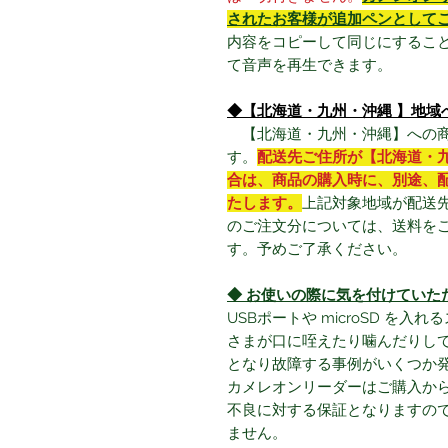
されたお客様が追加ペンとして
内容をコピーして同じにするこ
て音声を再生できます。
◆【北海道・九州・沖縄 】地域
【北海道・九州・沖縄】への商
す。
配送先ご住所が【北海道・
合は、商品の購入時に、別途、
たします。
上記対象地域が配送
のご注文分については、送料を
す。予めご了承ください。
◆ お使いの際に気を付けていた
USBポートや microSD を
さまが口に咥えたり噛んだりして、
となり故障する事例がいくつか
カメレオンリーダーはご購入か
不良に対する保証となりますの
ません。