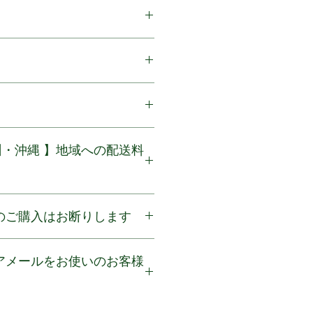
1
GB) x 1
内にご連絡をいただいた商品に関
開封品に限り返品を承ります。お
上
ことを想定している商品ですので
ら7営業日以内に商品を発送いた
済の商品に関しては衛生上返品を
州・沖縄 】地域への配送料
使用・未開封品の場合も商品到着
注の発送が残っている場合は商品
と返品をお受けしかねますのでご
の日数を要する場合があります。
発送時期を別途記載しております
北海道・九州・沖縄】のいずれか
い。
でのご購入はお断りします
合は、商品の購入時に、別途、配
ークや夏季・冬季休業期間やクリ
だけますようお願いいたします。
ては、商品の発送まで7日以上の
を目的としたご注文につきまして
送先となっているにもかかわらず
もございます。休業期間の日程ま
ていただいております。再販売目
文分については、送料をご購入い
発送スケジュール及びクリスマス
量購入や過剰な複数回のご注文、
送手配となります。予めご了承く
ールについては、必要に応じて別
発送等のご注文は、キャンセルさ
ます。
後の注文を一切お断りさせていた
ールを連絡先に登録される場合は