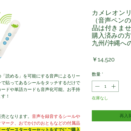
カメレオン
（音声ペンの
品は付きませ
購入済みの方
九州/沖縄へ
価
￥14,520
格
数量
*
の「読める」を可能にする音声によるリー
ンで貼ってあるシールをタッチするだけで
カードや単語カードも音声化可能。お手持
ます！
在庫なし
再入
販売となります。
音声を録音するシールや
クマーク、おでかけのおともなどの付属品
リーダースターターセットをすでにご購入